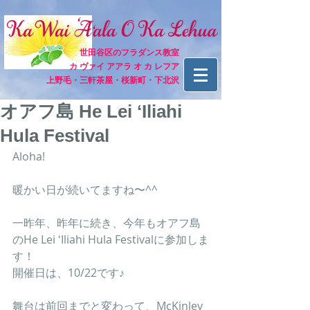
世田谷区のフラダンス教室
カ ヴァイ アアラ オ カ レフア
上野毛・三軒茶屋・桜新町・下北沢
オアフ島 He Lei ʻIliahi
Hula Festival
Aloha!
暖かい日が続いてますね〜^^
一昨年、昨年に続き、今年もオアフ島
のHe Lei ʻIliahi Hula Festivalに参加しま
す！
開催日は、10/22です♪
舞台は前回までと変わって、McKinley 