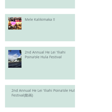
Mele Kalikimaka !!
2nd Annual He Lei 'Iliahi
Poina'ole Hula Festival
2nd Annual He Lei 'Iliahi Poina'ole Hula
Festival(動画)