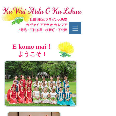
世田谷区のフラダンス教室
カ ヴァイ アアラ オ カ レフア
上野毛・三軒茶屋・桜新町・下北沢
E komo mai！
ようこそ！